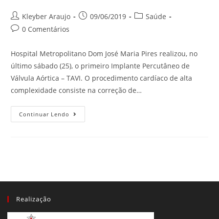
Post
Post
Post
Kleyber Araujo
09/06/2019
Saúde
author:
published:
category:
Post
0 Comentários
comments:
Hospital Metropolitano Dom José Maria Pires realizou, no
último sábado (25), o primeiro Implante Percutâneo de
Válvula Aórtica – TAVI. O procedimento cardíaco de alta
complexidade consiste na correção de…
Cirurgia
Continuar Lendo
Inédita
Em
Hospital
Público
Da
Paraíba
É
Realizada
Com
Sucesso
Realização