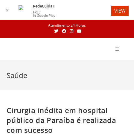
RedeCuidar
✕
VIEW
FREE
In Google Play
Skip
Atendimento 24 Horas
to
content
Saúde
Cirurgia inédita em hospital
público da Paraíba é realizada
com sucesso