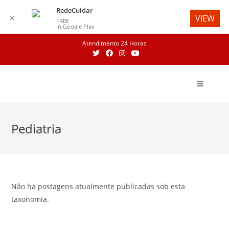
RedeCuidar
✕
VIEW
FREE
In Google Play
Skip
Atendimento 24 Horas
to
content
Pediatria
Não há postagens atualmente publicadas sob esta
taxonomia.