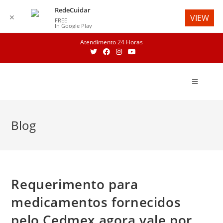
RedeCuidar
✕
VIEW
FREE
In Google Play
Skip
Atendimento 24 Horas
to
content
Blog
Requerimento para
medicamentos fornecidos
pelo Cedmex agora vale por