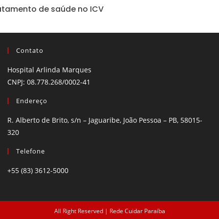
ratamento de saúde no ICV
Contato
Hospital Arlinda Marques
CNPJ: 08.778.268/0002-41
Endereço
R. Alberto de Brito, s/n – Jaguaribe, João Pessoa – PB, 58015-
320
Telefone
+55 (83) 3612-5000
All Right Reserved | Rede Cuidar Paraíba