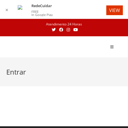
RedeCuidar
✕
VIEW
FREE
In Google Play
Skip
Atendimento 24 Horas
to
content
Entrar