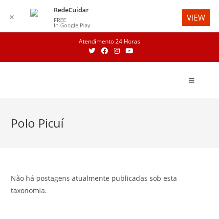
RedeCuidar
✕
VIEW
FREE
In Google Play
Skip
Atendimento 24 Horas
to
content
Polo Picuí
Não há postagens atualmente publicadas sob esta
taxonomia.