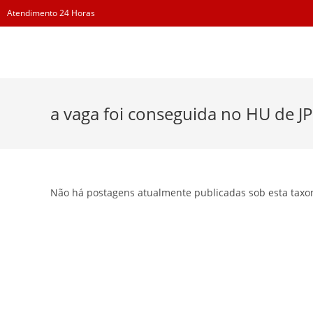
Skip
Atendimento 24 Horas
to
content
a vaga foi conseguida no HU de JP
Não há postagens atualmente publicadas sob esta taxo